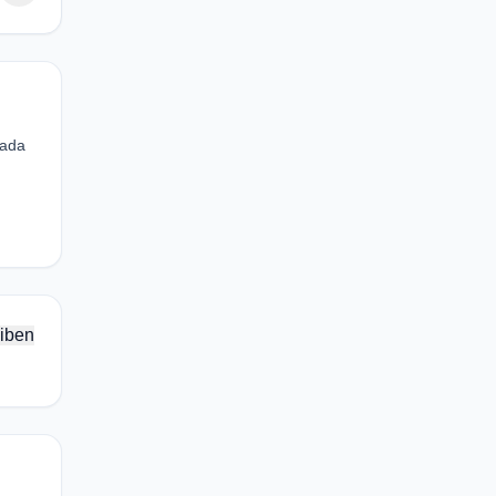
nada
iben