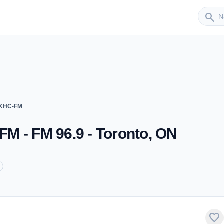
Sender
search
CKHC-FM
M - FM 96.9 - Toronto, ON
favorite