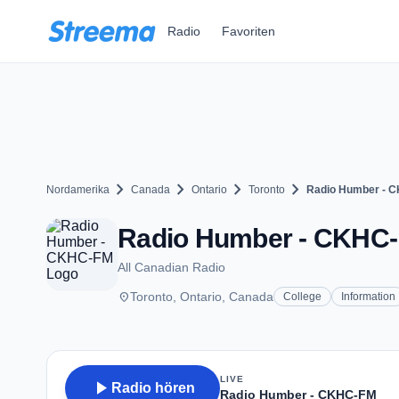
Zum Hauptinhalt springen
Radio
Favoriten
chevron_right
chevron_right
chevron_right
chevron_right
Nordamerika
Canada
Ontario
Toronto
Radio Humber - 
Radio Humber - CKHC-F
All Canadian Radio
place
Toronto, Ontario, Canada
College
Information
LIVE
play_arrow
Radio hören
Radio Humber - CKHC-FM