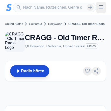
Zum Hauptinhalt springen
Sender suchen
menu
search
arrow_forward
chevron_right
chevron_right
chevron_right
United States
California
Hollywood
CRAGG - Old Timer Radio
CRAGG - Old Timer Radio - Hollywood, CA
place
Hollywood, California, United States
Oldies
play_arrow
favorite
share
Radio hören