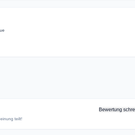
gue
Bewertung schre
inung teilt!