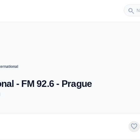
Sender
search
ernational
nal - FM 92.6 - Prague
favorite