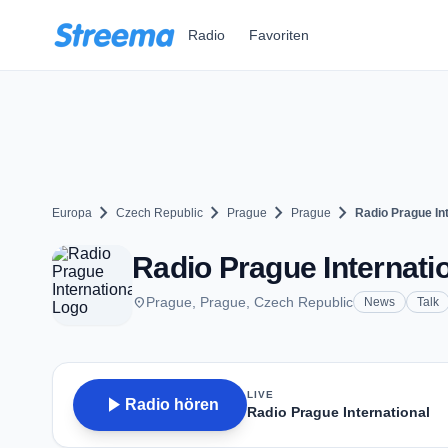
Zum Hauptinhalt springen
Radio
Favoriten
chevron_right
chevron_right
chevron_right
chevron_right
Europa
Czech Republic
Prague
Prague
Radio Prague Int
Radio Prague Internatio
place
Prague, Prague, Czech Republic
News
Talk
LIVE
play_arrow
Radio hören
Radio Prague International