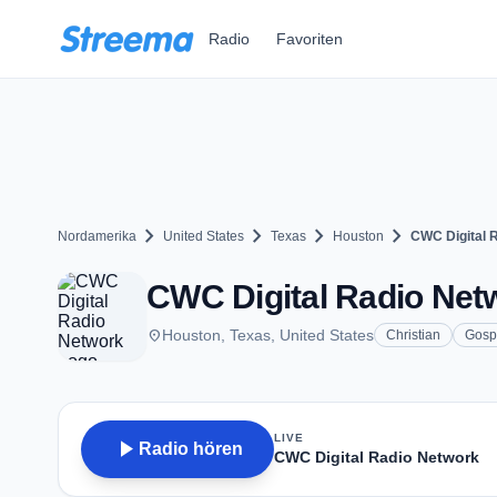
Zum Hauptinhalt springen
Radio
Favoriten
chevron_right
chevron_right
chevron_right
chevron_right
Nordamerika
United States
Texas
Houston
CWC Digital 
CWC Digital Radio Net
place
Houston, Texas, United States
Christian
Gosp
LIVE
play_arrow
Radio hören
CWC Digital Radio Network