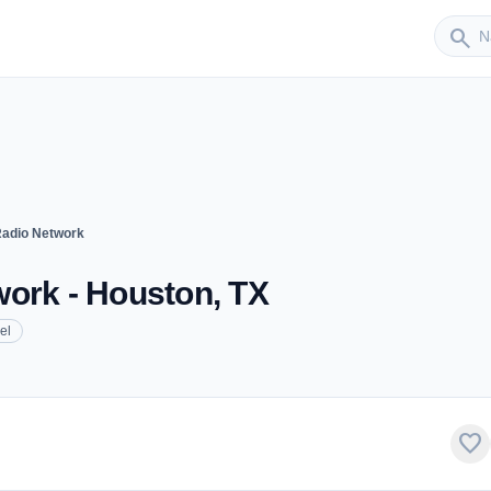
Sender
search
Radio Network
work - Houston, TX
el
favorite