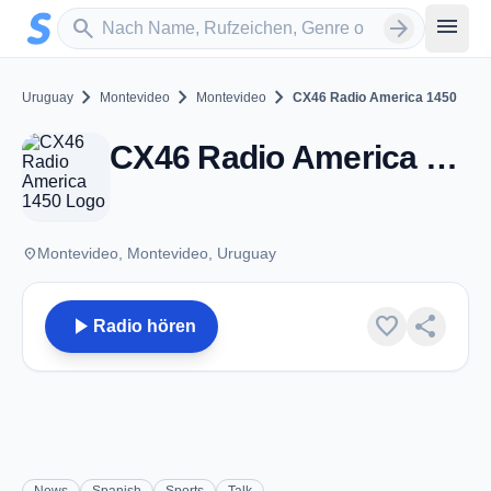
Zum Hauptinhalt springen
Sender suchen
menu
search
arrow_forward
chevron_right
chevron_right
chevron_right
Uruguay
Montevideo
Montevideo
CX46 Radio America 1450
CX46 Radio America 1450 - AM 1450 - Montevideo
place
Montevideo, Montevideo, Uruguay
play_arrow
favorite
share
Radio hören