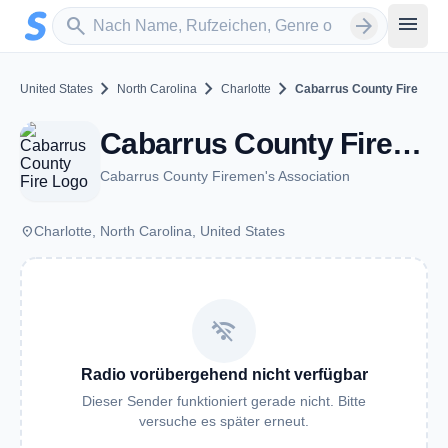
Zum Hauptinhalt springen
Sender suchen
menu
search
arrow_forward
chevron_right
chevron_right
chevron_right
United States
North Carolina
Charlotte
Cabarrus County Fire
Cabarrus County Fire - VHF - Charlotte, NC
Cabarrus County Firemen's Association
place
Charlotte, North Carolina, United States
wifi_off
Radio vorübergehend nicht verfügbar
Dieser Sender funktioniert gerade nicht. Bitte
versuche es später erneut.