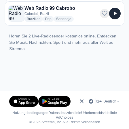
Web Radio 99 Cabrobo
favorite
play_arrow
Cabrobó, Brazil
radio stations
radio stations
radio stations
Brazilian
Pop
Sertanejo
Hören Sie 2 Live-Radiosender kostenlos online. Entdecken
Sie Musik, Nachrichten, Sport und mehr aus aller Welt auf
Streema.
LADEN IM
JETZT BEI
Deutsch
App Store
Google Play
Nutzungsbedingungen
Datenschutzrichtlinie
Urheberrechtsrichtlinie
(öffnet in neuem Tab)
AdChoices
© 2026 Streema, Inc. Alle Rechte vorbehalten