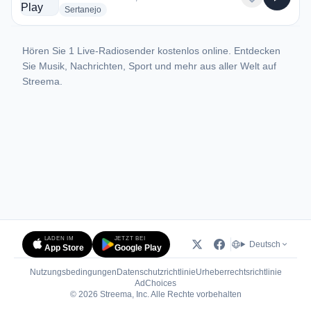
radio stations
Sertanejo
Hören Sie 1 Live-Radiosender kostenlos online. Entdecken
Sie Musik, Nachrichten, Sport und mehr aus aller Welt auf
Streema.
LADEN IM
JETZT BEI
Deutsch
App Store
Google Play
Nutzungsbedingungen
Datenschutzrichtlinie
Urheberrechtsrichtlinie
(öffnet in neuem Tab)
AdChoices
© 2026 Streema, Inc. Alle Rechte vorbehalten