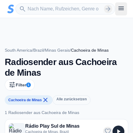
Zum Hauptinhalt springen
Sender suchen
menu
search
arrow_forward
South America
/
Brazil
/
Minas Gerais
/
Cachoeira de Minas
Radiosender aus Cachoeira
de Minas
tune
Filter
1
close
Alle zurücksetzen
Cachoeira de Minas
1 Radiosender aus Cachoeira de Minas
1 Radiosender aus Cachoeira de Minas
Rádio Play Sul de Minas
favorite
play_arrow
Cachoeira de Minas, Brazil