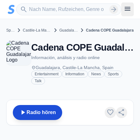
Zum Hauptinhalt springen
Sender suchen
menu
search
arrow_forward
chevron_right
chevron_right
chevron_right
Spain
Castile-La Mancha
Guadalajara
Cadena COPE Guadalajara
Cadena COPE Guadalajara - FM 89.3 - Guadalajara
Información, análisis y radio online
place
Guadalajara, Castile-La Mancha, Spain
Entertainment
Information
News
Sports
Talk
play_arrow
favorite
share
Radio hören