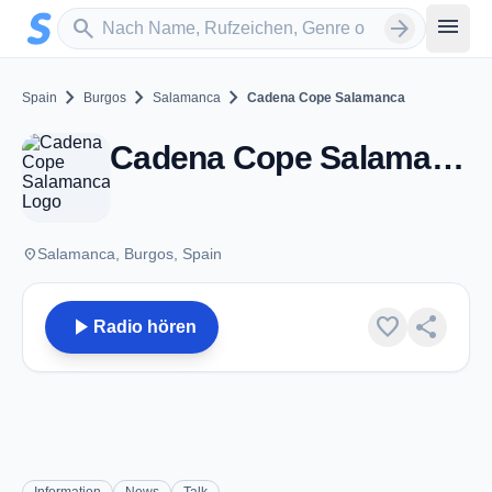
Zum Hauptinhalt springen
Sender suchen
menu
search
arrow_forward
chevron_right
chevron_right
chevron_right
Spain
Burgos
Salamanca
Cadena Cope Salamanca
Cadena Cope Salamanca - AM 1134 - Salamanca
place
Salamanca, Burgos, Spain
play_arrow
favorite
share
Radio hören