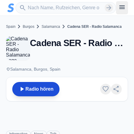
Zum Hauptinhalt springen
Sender suchen
menu
search
arrow_forward
chevron_right
chevron_right
chevron_right
Spain
Burgos
Salamanca
Cadena SER - Radio Salamanca
Cadena SER - Radio Salamanca - FM 96.5 - Salamanca
place
Salamanca, Burgos, Spain
play_arrow
favorite
share
Radio hören