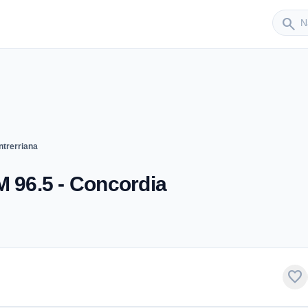
Sender
search
trerriana
M 96.5 - Concordia
favorite