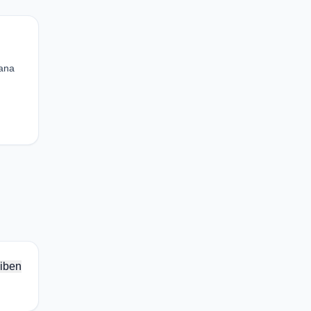
iana
iben