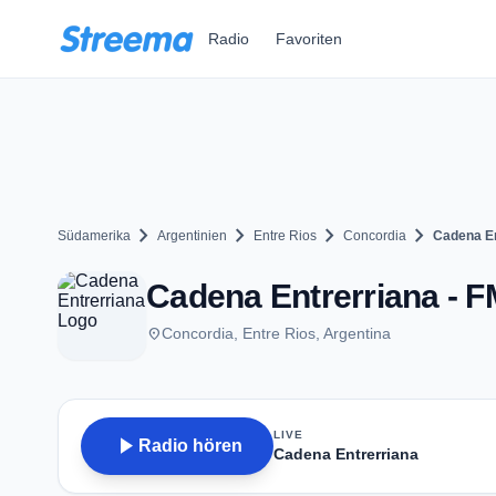
Zum Hauptinhalt springen
Radio
Favoriten
chevron_right
chevron_right
chevron_right
chevron_right
Südamerika
Argentinien
Entre Rios
Concordia
Cadena En
Cadena Entrerriana - F
place
Concordia, Entre Rios, Argentina
LIVE
play_arrow
Radio hören
Cadena Entrerriana