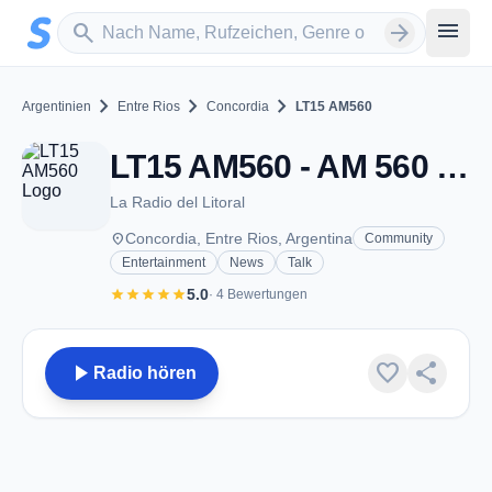
Zum Hauptinhalt springen
Sender suchen
menu
search
arrow_forward
chevron_right
chevron_right
chevron_right
Argentinien
Entre Rios
Concordia
LT15 AM560
LT15 AM560 - AM 560 - Concordia
La Radio del Litoral
place
Concordia, Entre Rios, Argentina
Community
Entertainment
News
Talk
star
star
star
star
star
5.0
· 4 Bewertungen
play_arrow
favorite
share
Radio hören