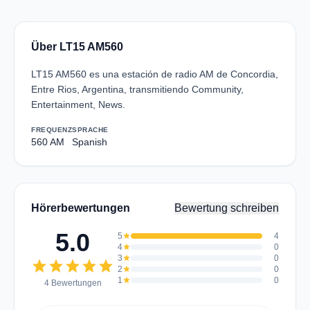
Über LT15 AM560
LT15 AM560 es una estación de radio AM de Concordia,
Entre Rios, Argentina, transmitiendo Community,
Entertainment, News.
FREQUENZ
SPRACHE
560 AM
Spanish
Hörerbewertungen
Bewertung schreiben
5.0
5
star
4
4
star
0
3
star
0
star
star
star
star
star
2
star
0
1
star
0
4 Bewertungen