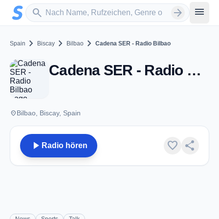
Zum Hauptinhalt springen
Sender suchen
menu
search
arrow_forward
chevron_right
chevron_right
chevron_right
Spain
Biscay
Bilbao
Cadena SER - Radio Bilbao
Cadena SER - Radio Bilbao - FM 93.2 - Bilbao
place
Bilbao, Biscay, Spain
play_arrow
favorite
share
Radio hören