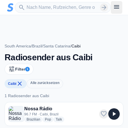
Zum Hauptinhalt springen
Sender suchen
menu
search
arrow_forward
South America
/
Brazil
/
Santa Catarina
/
Caibi
Radiosender aus Caibi
tune
Filter
1
close
Alle zurücksetzen
Caibi
1 Radiosender aus Caibi
1 Radiosender aus Caibi
Nossa Rádio
favorite
play_arrow
96.7 FM · Caibi, Brazil
radio stations
radio stations
radio stations
Brazilian
Pop
Talk