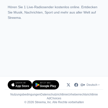
Hören Sie 1 Live-Radiosender kostenlos online. Entdecken
Sie Musik, Nachrichten, Sport und mehr aus aller Welt auf
Streema.
LADEN IM
JETZT BEI
Deutsch
App Store
Google Play
Nutzungsbedingungen
Datenschutzrichtlinie
Urheberrechtsrichtlinie
(öffnet in neuem Tab)
AdChoices
© 2026 Streema, Inc. Alle Rechte vorbehalten