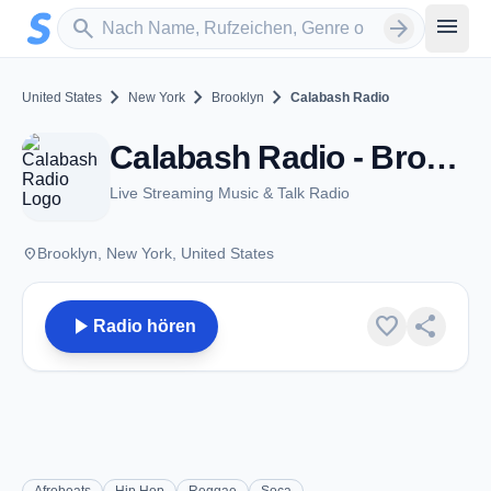
Zum Hauptinhalt springen
Sender suchen
menu
search
arrow_forward
chevron_right
chevron_right
chevron_right
United States
New York
Brooklyn
Calabash Radio
Calabash Radio - Brooklyn, NY
Live Streaming Music & Talk Radio
place
Brooklyn, New York, United States
play_arrow
favorite
share
Radio hören