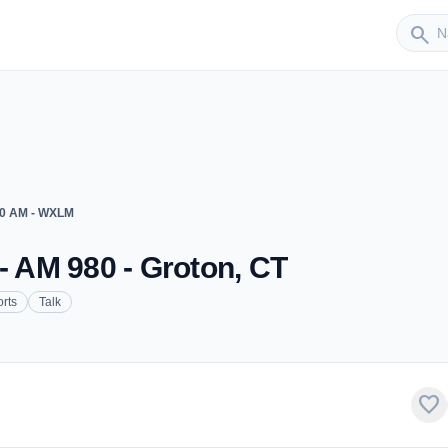
Sender
search
0 AM - WXLM
 AM 980 - Groton, CT
rts
Talk
favorite