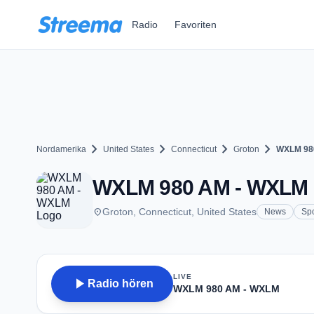
Zum Hauptinhalt springen
Radio
Favoriten
chevron_right
chevron_right
chevron_right
chevron_right
Nordamerika
United States
Connecticut
Groton
WXLM 98
WXLM 980 AM - WXLM -
place
Groton, Connecticut, United States
News
Spo
LIVE
play_arrow
Radio hören
WXLM 980 AM - WXLM