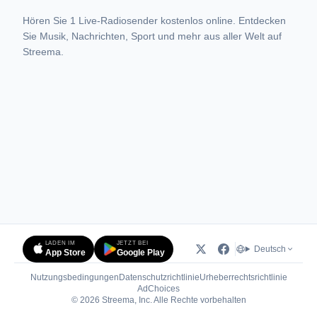
Hören Sie 1 Live-Radiosender kostenlos online. Entdecken
Sie Musik, Nachrichten, Sport und mehr aus aller Welt auf
Streema.
LADEN IM
JETZT BEI
Deutsch
App Store
Google Play
Nutzungsbedingungen
Datenschutzrichtlinie
Urheberrechtsrichtlinie
(öffnet in neuem Tab)
AdChoices
© 2026 Streema, Inc. Alle Rechte vorbehalten