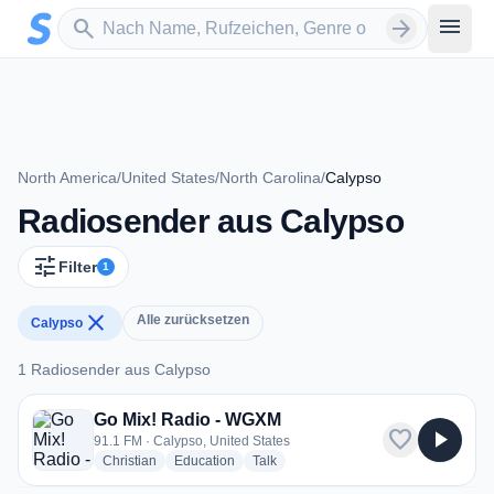
Zum Hauptinhalt springen
Sender suchen
menu
search
arrow_forward
North America
/
United States
/
North Carolina
/
Calypso
Radiosender aus Calypso
tune
Filter
1
close
Alle zurücksetzen
Calypso
1 Radiosender aus Calypso
1 Radiosender aus Calypso
Go Mix! Radio - WGXM
favorite
play_arrow
91.1 FM · Calypso, United States
radio stations
radio stations
radio stations
Christian
Education
Talk