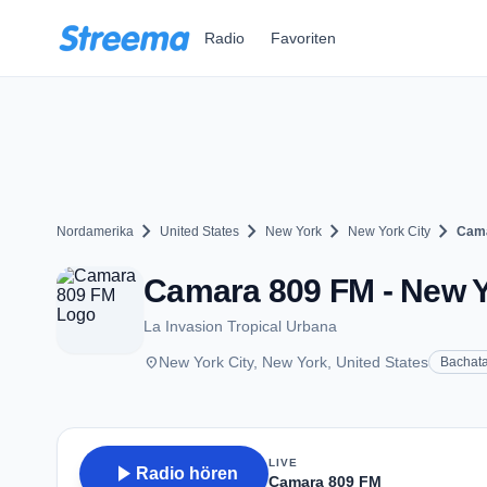
Zum Hauptinhalt springen
Radio
Favoriten
chevron_right
chevron_right
chevron_right
chevron_right
Nordamerika
United States
New York
New York City
Cama
Camara 809 FM - New Y
La Invasion Tropical Urbana
place
New York City, New York, United States
Bachat
LIVE
play_arrow
Radio hören
Camara 809 FM