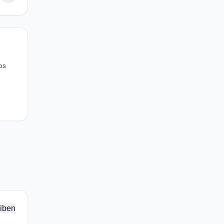
os
iben