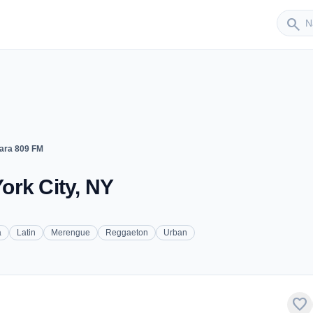
Sender
search
ra 809 FM
ork City, NY
a
Latin
Merengue
Reggaeton
Urban
favorite