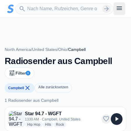
Zum Hauptinhalt springen
Sender suchen
menu
search
arrow_forward
North America
/
United States
/
Ohio
/
Campbell
Radiosender aus Campbell
tune
Filter
1
close
Alle zurücksetzen
Campbell
1 Radiosender aus Campbell
1 Radiosender aus Campbell
Star 94.7 - WGFT
favorite
play_arrow
1330 AM · Campbell, United States
radio stations
radio stations
radio stations
Hip Hop
Hits
Rock