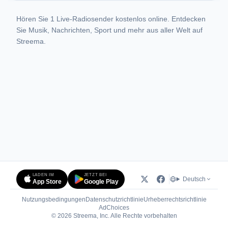
Hören Sie 1 Live-Radiosender kostenlos online. Entdecken
Sie Musik, Nachrichten, Sport und mehr aus aller Welt auf
Streema.
LADEN IM
JETZT BEI
Deutsch
App Store
Google Play
Nutzungsbedingungen
Datenschutzrichtlinie
Urheberrechtsrichtlinie
(öffnet in neuem Tab)
AdChoices
© 2026 Streema, Inc. Alle Rechte vorbehalten