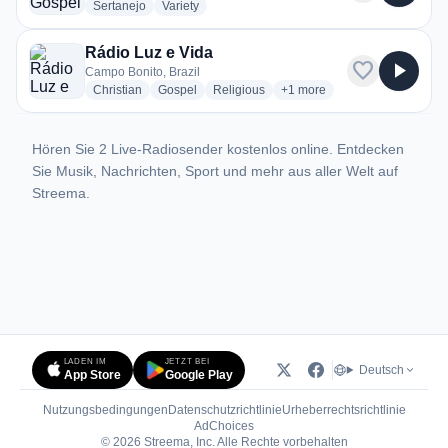
radio stations
radio stations
Sertanejo
Variety
Rádio Luz e Vida
favorite
play_arrow
Campo Bonito, Brazil
radio stations
radio stations
radio stations
more genres for Rádio Luz 
Christian
Gospel
Religious
+1
more
Hören Sie 2 Live-Radiosender kostenlos online. Entdecken
Sie Musik, Nachrichten, Sport und mehr aus aller Welt auf
Streema.
LADEN IM
JETZT BEI
Deutsch
App Store
Google Play
Nutzungsbedingungen
Datenschutzrichtlinie
Urheberrechtsrichtlinie
(öffnet in neuem Tab)
AdChoices
© 2026 Streema, Inc. Alle Rechte vorbehalten