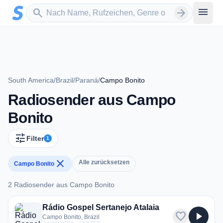
Zum Hauptinhalt springen
Sender suchen
menu
search
arrow_forward
South America
/
Brazil
/
Paraná
/
Campo Bonito
Radiosender aus Campo
Bonito
tune
Filter
1
close
Alle zurücksetzen
Campo Bonito
2 Radiosender aus Campo Bonito
2 Radiosender aus Campo Bonito
Rádio Gospel Sertanejo Atalaia
favorite
play_arrow
Campo Bonito, Brazil