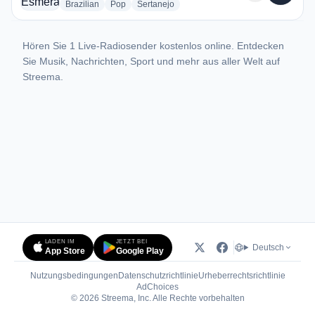
radio stations
radio stations
radio stations
Brazilian
Pop
Sertanejo
Hören Sie 1 Live-Radiosender kostenlos online. Entdecken
Sie Musik, Nachrichten, Sport und mehr aus aller Welt auf
Streema.
LADEN IM
JETZT BEI
Deutsch
App Store
Google Play
Nutzungsbedingungen
Datenschutzrichtlinie
Urheberrechtsrichtlinie
(öffnet in neuem Tab)
AdChoices
© 2026 Streema, Inc. Alle Rechte vorbehalten