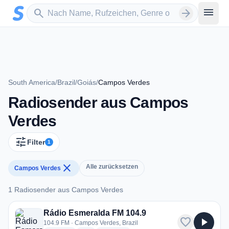
Zum Hauptinhalt springen
Sender suchen
menu
search
arrow_forward
South America
/
Brazil
/
Goiás
/
Campos Verdes
Radiosender aus Campos
Verdes
tune
Filter
1
close
Alle zurücksetzen
Campos Verdes
1 Radiosender aus Campos Verdes
1 Radiosender aus Campos Verdes
Rádio Esmeralda FM 104.9
favorite
play_arrow
104.9 FM · Campos Verdes, Brazil