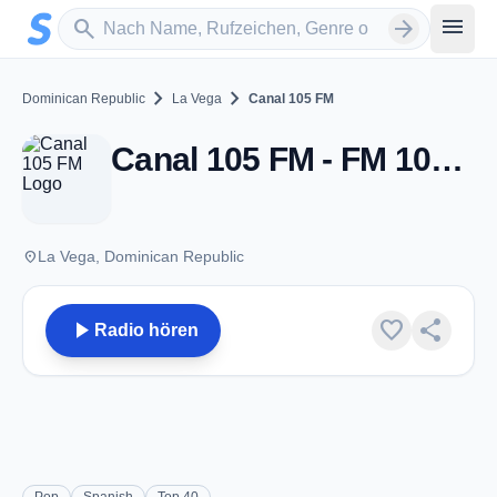
Zum Hauptinhalt springen
Sender suchen
menu
search
arrow_forward
chevron_right
chevron_right
Dominican Republic
La Vega
Canal 105 FM
Canal 105 FM - FM 105.1 - La Vega
place
La Vega, Dominican Republic
play_arrow
favorite
share
Radio hören