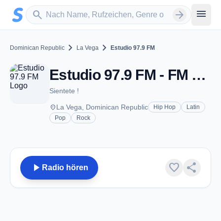
Zum Hauptinhalt springen
Sender suchen
menu
search
arrow_forward
chevron_right
chevron_right
Dominican Republic
La Vega
Estudio 97.9 FM
Estudio 97.9 FM - FM 97.9 - La Vega
Sientete !
place
La Vega, Dominican Republic
Hip Hop
Latin
Pop
Rock
play_arrow
favorite
share
Radio hören