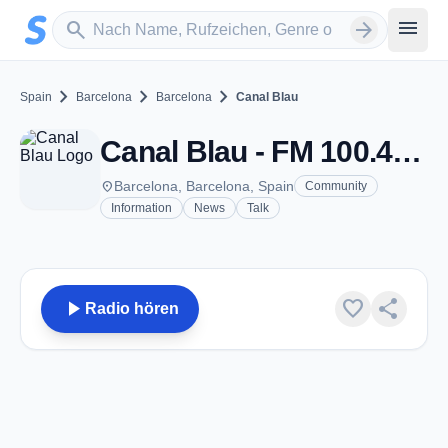
Zum Hauptinhalt springen
Sender suchen
menu
search
arrow_forward
chevron_right
chevron_right
chevron_right
Spain
Barcelona
Barcelona
Canal Blau
Canal Blau - FM 100.4 - Barcelona
place
Barcelona, Barcelona, Spain
Community
Information
News
Talk
play_arrow
favorite
share
Radio hören