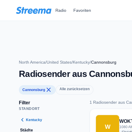
Zum Hauptinhalt springen
Radio
Favoriten
North America
/
United States
/
Kentucky
/
Cannonsburg
Radiosender aus Cannonsb
close
Alle zurücksetzen
Cannonsburg
1 Radiosender aus C
Filter
STANDORT
1 Radiosender aus
chevron_left
Kentucky
WOK
W
1080 AM
Städte