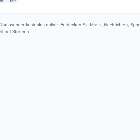
radio stations
radio stations
ian
Talk
Radiosender kostenlos online. Entdecken Sie Musik, Nachrichten, Spor
lt auf Streema.