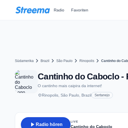
Zum Hauptinhalt springen
Radio
Favoriten
chevron_right
chevron_right
chevron_right
chevron_right
Südamerika
Brazil
São Paulo
Rinopolis
Cantinho do Cab
Cantinho do Caboclo - 
O cantinho mais caipira da internet!
place
Rinopolis, São Paulo, Brazil
Sertanejo
LIVE
play_arrow
Radio hören
Cantinho do Caboclo