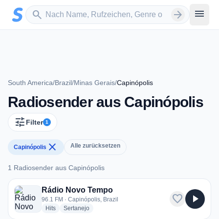
Zum Hauptinhalt springen
Sender suchen
menu
search
arrow_forward
South America
/
Brazil
/
Minas Gerais
/
Capinópolis
Radiosender aus Capinópolis
tune
Filter
1
close
Alle zurücksetzen
Capinópolis
1 Radiosender aus Capinópolis
1 Radiosender aus Capinópolis
Rádio Novo Tempo
favorite
play_arrow
96.1 FM · Capinópolis, Brazil
radio stations
radio stations
Hits
Sertanejo