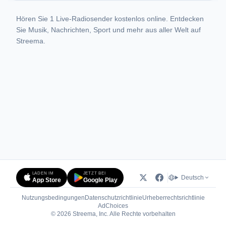
Hören Sie 1 Live-Radiosender kostenlos online. Entdecken
Sie Musik, Nachrichten, Sport und mehr aus aller Welt auf
Streema.
LADEN IM
JETZT BEI
Deutsch
App Store
Google Play
Nutzungsbedingungen
Datenschutzrichtlinie
Urheberrechtsrichtlinie
(öffnet in neuem Tab)
AdChoices
© 2026 Streema, Inc. Alle Rechte vorbehalten