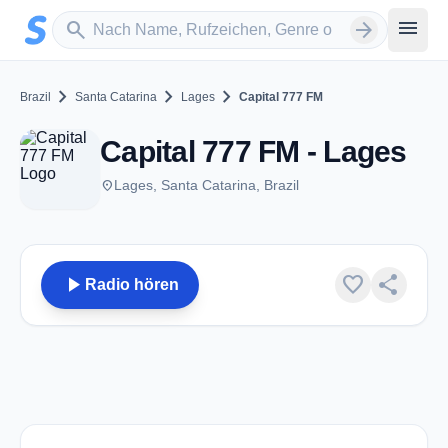
Zum Hauptinhalt springen
Sender suchen
menu
search
arrow_forward
chevron_right
chevron_right
chevron_right
Brazil
Santa Catarina
Lages
Capital 777 FM
Capital 777 FM - Lages
place
Lages, Santa Catarina, Brazil
play_arrow
favorite
share
Radio hören