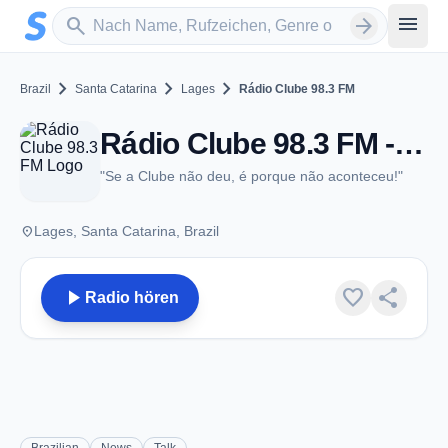
Zum Hauptinhalt springen
Sender suchen
menu
search
arrow_forward
chevron_right
chevron_right
chevron_right
Brazil
Santa Catarina
Lages
Rádio Clube 98.3 FM
Rádio Clube 98.3 FM - FM 98.3 - Lages
"Se a Clube não deu, é porque não aconteceu!"
place
Lages, Santa Catarina, Brazil
play_arrow
favorite
share
Radio hören