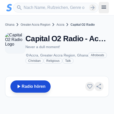
Zum Hauptinhalt springen
Sender suchen
menu
search
arrow_forward
chevron_right
chevron_right
chevron_right
Ghana
Greater Accra Region
Accra
Capital O2 Radio
Capital O2 Radio - Accra
Never a dull moment!
place
Accra, Greater Accra Region, Ghana
Afrobeats
Christian
Religious
Talk
play_arrow
favorite
share
Radio hören