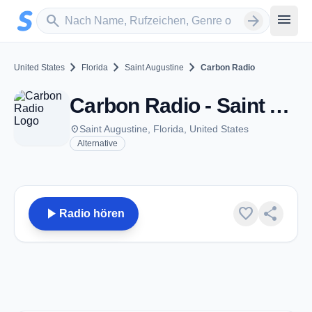
Zum Hauptinhalt springen
Sender suchen
menu
search
arrow_forward
chevron_right
chevron_right
chevron_right
United States
Florida
Saint Augustine
Carbon Radio
Carbon Radio - Saint Augustine, FL
place
Saint Augustine, Florida, United States
Alternative
play_arrow
favorite
share
Radio hören