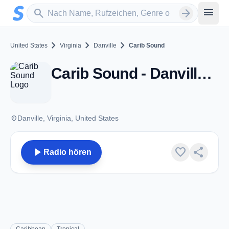
Zum Hauptinhalt springen
Sender suchen
menu
search
arrow_forward
chevron_right
chevron_right
chevron_right
United States
Virginia
Danville
Carib Sound
Carib Sound - Danville, VA
place
Danville, Virginia, United States
play_arrow
favorite
share
Radio hören