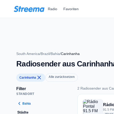
Zum Hauptinhalt springen
Radio
Favoriten
South America
/
Brazil
/
Bahia
/
Carinhanha
Radiosender aus Carinhanh
close
Alle zurücksetzen
Carinhanha
2 Radiosender aus Ca
Filter
STANDORT
2 Radiosender aus 
chevron_left
Bahia
Rádio
91.5 FM
Städte