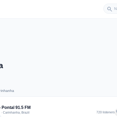
Sender
search
a
rinhanha
Carinhanha
 Pontal 91.5 FM
f
720 listeners
 · Carinhanha, Brazil