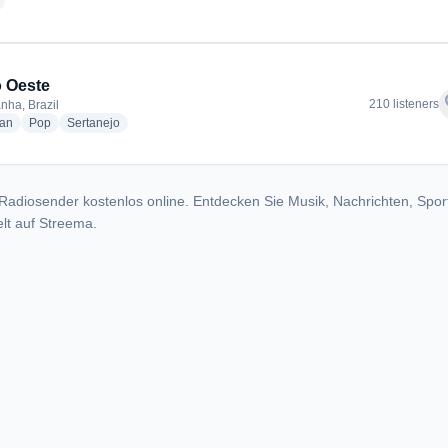
radio stations
 Oeste
f
210 listeners
nha, Brazil
radio stations
radio stations
radio stations
ian
Pop
Sertanejo
Radiosender kostenlos online. Entdecken Sie Musik, Nachrichten, Spor
lt auf Streema.