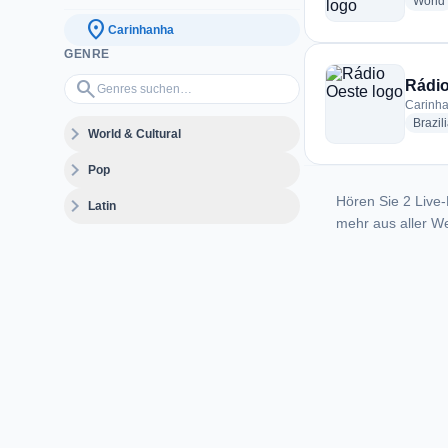
World
location_on
Carinhanha
GENRE
Genres suchen…
search
Rádio
Carinha
Brazil
expand_more
World & Cultural
expand_more
Pop
Hören Sie 2 Live-
expand_more
Latin
mehr aus aller We