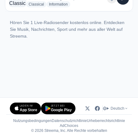
radio stations
radio stations
Classical
Information
Hören Sie 1 Live-Radiosender kostenlos online. Entdecken
Sie Musik, Nachrichten, Sport und mehr aus aller Welt auf
Streema.
LADEN IM
JETZT BEI
Deutsch
App Store
Google Play
Nutzungsbedingungen
Datenschutzrichtlinie
Urheberrechtsrichtlinie
(öffnet in neuem Tab)
AdChoices
© 2026 Streema, Inc. Alle Rechte vorbehalten