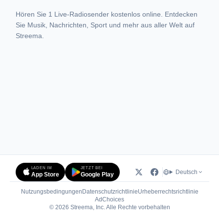
Hören Sie 1 Live-Radiosender kostenlos online. Entdecken
Sie Musik, Nachrichten, Sport und mehr aus aller Welt auf
Streema.
LADEN IM
JETZT BEI
Deutsch
App Store
Google Play
Nutzungsbedingungen
Datenschutzrichtlinie
Urheberrechtsrichtlinie
(öffnet in neuem Tab)
AdChoices
© 2026 Streema, Inc. Alle Rechte vorbehalten