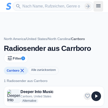
Zum Hauptinhalt springen
Sender suchen
menu
search
arrow_forward
North America
/
United States
/
North Carolina
/
Carrboro
Radiosender aus Carrboro
tune
Filter
1
close
Alle zurücksetzen
Carrboro
1 Radiosender aus Carrboro
1 Radiosender aus Carrboro
Deeper Into Music
favorite
play_arrow
Carrboro, United States
radio stations
Alternative