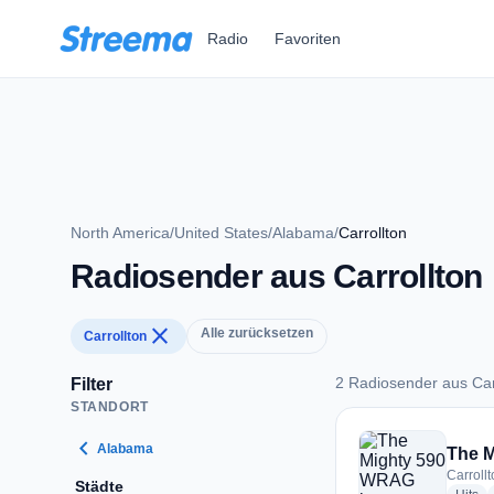
Zum Hauptinhalt springen
Radio
Favoriten
North America
/
United States
/
Alabama
/
Carrollton
Radiosender aus Carrollton
close
Alle zurücksetzen
Carrollton
2 Radiosender aus Car
Filter
STANDORT
2 Radiosender aus C
chevron_left
Alabama
The 
Carrollt
Städte