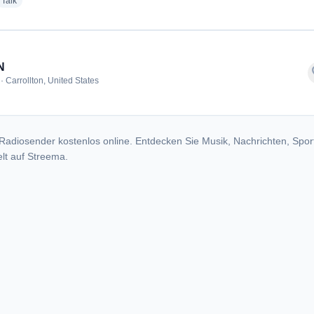
dio stations
radio stations
Talk
N
f
· Carrollton, United States
Radiosender kostenlos online. Entdecken Sie Musik, Nachrichten, Spor
lt auf Streema.