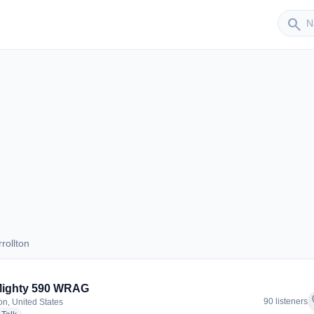
Sender
search
rollton
arrollton
Mighty 590 WRAG
f
90 listeners
on, United States