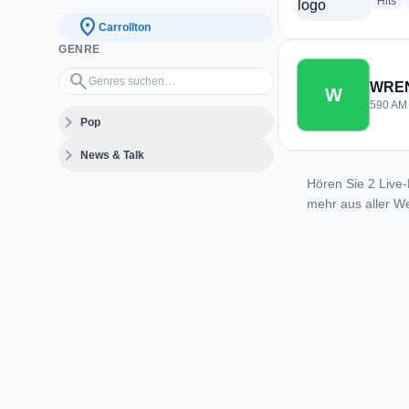
ra
Hits
location_on
Carrollton
GENRE
Genres suchen…
search
WRE
W
590 AM 
expand_more
Pop
expand_more
News & Talk
Hören Sie 2 Live-
mehr aus aller We