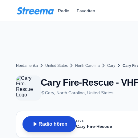
Zum Hauptinhalt springen
Radio
Favoriten
chevron_right
chevron_right
chevron_right
chevron_right
Nordamerika
United States
North Carolina
Cary
Cary Fi
Cary Fire-Rescue - VHF
place
Cary, North Carolina, United States
LIVE
play_arrow
Radio hören
Cary Fire-Rescue