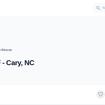
Sender
search
re-Rescue
 - Cary, NC
favorite