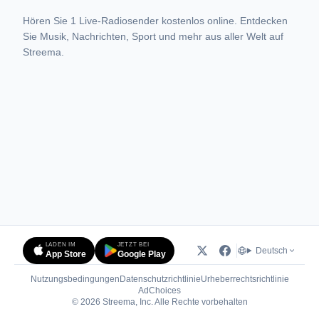
Hören Sie 1 Live-Radiosender kostenlos online. Entdecken
Sie Musik, Nachrichten, Sport und mehr aus aller Welt auf
Streema.
LADEN IM
JETZT BEI
Deutsch
App Store
Google Play
Nutzungsbedingungen
Datenschutzrichtlinie
Urheberrechtsrichtlinie
(öffnet in neuem Tab)
AdChoices
© 2026 Streema, Inc. Alle Rechte vorbehalten