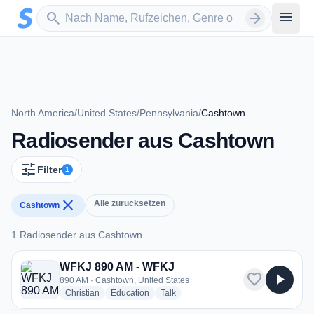
Zum Hauptinhalt springen
Sender suchen
menu
search
arrow_forward
North America
/
United States
/
Pennsylvania
/
Cashtown
Radiosender aus Cashtown
tune
Filter
1
close
Alle zurücksetzen
Cashtown
1 Radiosender aus Cashtown
1 Radiosender aus Cashtown
WFKJ 890 AM - WFKJ
favorite
play_arrow
890 AM · Cashtown, United States
radio stations
radio stations
radio stations
Christian
Education
Talk