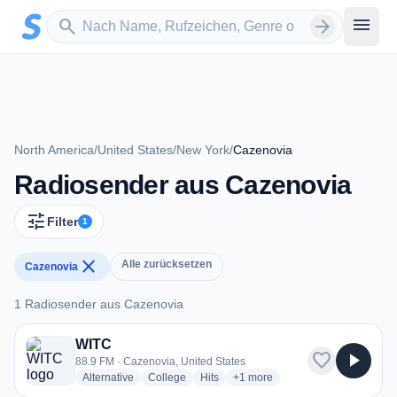
Zum Hauptinhalt springen
Sender suchen
menu
search
arrow_forward
North America
/
United States
/
New York
/
Cazenovia
Radiosender aus Cazenovia
tune
Filter
1
close
Alle zurücksetzen
Cazenovia
1 Radiosender aus Cazenovia
1 Radiosender aus Cazenovia
WITC
favorite
play_arrow
88.9 FM · Cazenovia, United States
radio stations
radio stations
radio stations
more genres for WITC
Alternative
College
Hits
+1
more