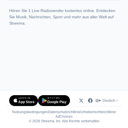
Hören Sie 1 Live-Radiosender kostenlos online. Entdecken
Sie Musik, Nachrichten, Sport und mehr aus aller Welt auf
Streema.
LADEN IM
JETZT BEI
Deutsch
App Store
Google Play
Nutzungsbedingungen
Datenschutzrichtlinie
Urheberrechtsrichtlinie
(öffnet in neuem Tab)
AdChoices
© 2026 Streema, Inc. Alle Rechte vorbehalten