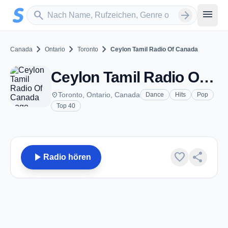
Zum Hauptinhalt springen
Sender suchen
menu
search
arrow_forward
chevron_right
chevron_right
chevron_right
Canada
Ontario
Toronto
Ceylon Tamil Radio Of Canada
Ceylon Tamil Radio Of Canada - Toronto, ON
place
Toronto, Ontario, Canada
Dance
Hits
Pop
Top 40
play_arrow
favorite
share
Radio hören