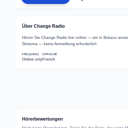
Über Change Radio
Hören Sie Change Radio live online — ein in Bukavu ansä
Streema — keine Anmeldung erforderlich.
FREQUENZ
SPRACHE
Online only
French
Hörerbewertungen
Noch keine Bewertungen. Seien Sie der Erste, der seine Me