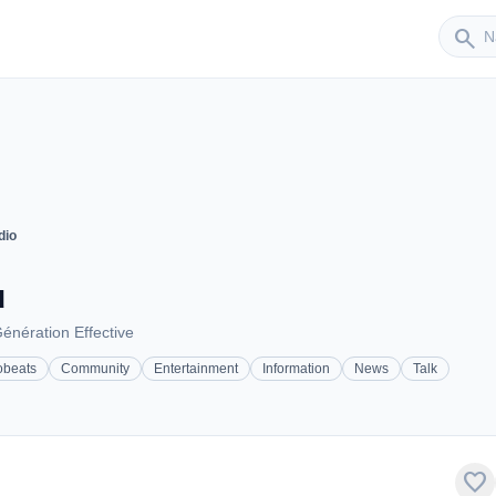
Sender
search
dio
u
énération Effective
obeats
Community
Entertainment
Information
News
Talk
favorite