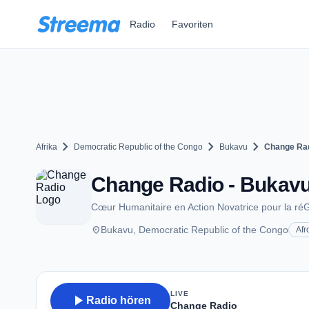
Zum Hauptinhalt springen
Radio
Favoriten
chevron_right
chevron_right
chevron_right
Afrika
Democratic Republic of the Congo
Bukavu
Change Ra
Change Radio - Bukav
Cœur Humanitaire en Action Novatrice pour la réG
place
Bukavu, Democratic Republic of the Congo
Afr
LIVE
play_arrow
Radio hören
Change Radio