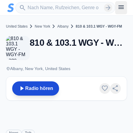
Zum Hauptinhalt springen
Sender suchen
menu
search
arrow_forward
chevron_right
chevron_right
chevron_right
United States
New York
Albany
810 & 103.1 WGY - WGY-FM
810 & 103.1 WGY - WGY-FM - FM 103.1 - Albany, NY
place
Albany, New York, United States
play_arrow
favorite
share
Radio hören