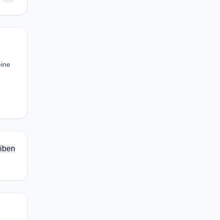
eine
iben