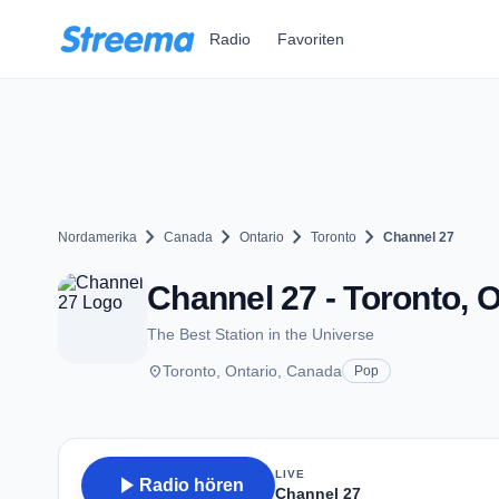
Zum Hauptinhalt springen
Radio
Favoriten
chevron_right
chevron_right
chevron_right
chevron_right
Nordamerika
Canada
Ontario
Toronto
Channel 27
Channel 27 - Toronto, 
The Best Station in the Universe
place
Toronto, Ontario, Canada
Pop
LIVE
play_arrow
Radio hören
Channel 27