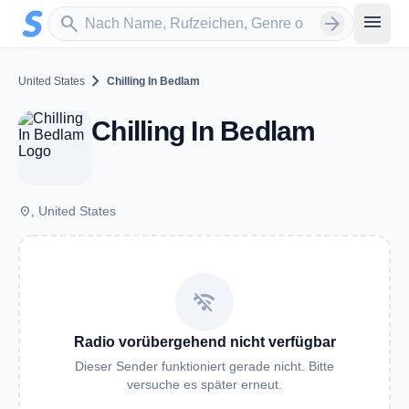
Zum Hauptinhalt springen
Sender suchen
menu
search
arrow_forward
chevron_right
United States
Chilling In Bedlam
Chilling In Bedlam
place
, United States
wifi_off
Radio vorübergehend nicht verfügbar
Dieser Sender funktioniert gerade nicht. Bitte
versuche es später erneut.