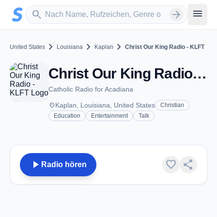
Zum Hauptinhalt springen
Sender suchen
menu
search
arrow_forward
chevron_right
chevron_right
chevron_right
United States
Louisiana
Kaplan
Christ Our King Radio - KLFT
Christ Our King Radio - KLFT - FM 90.5 - Kaplan, LA
Catholic Radio for Acadiana
place
Kaplan, Louisiana, United States
Christian
Education
Entertainment
Talk
play_arrow
favorite
share
Radio hören