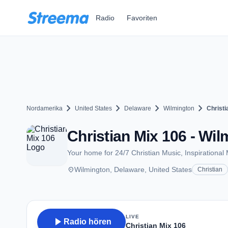
Zum Hauptinhalt springen
Radio
Favoriten
chevron_right
chevron_right
chevron_right
chevron_right
Nordamerika
United States
Delaware
Wilmington
Christi
Christian Mix 106 - Wil
Your home for 24/7 Christian Music, Inspirationa
place
Wilmington, Delaware, United States
Christian
LIVE
play_arrow
Radio hören
Christian Mix 106