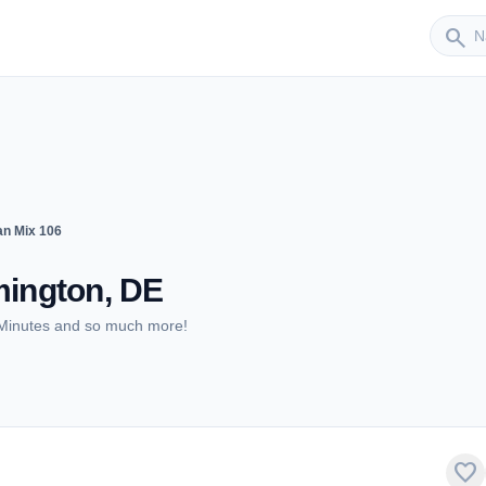
Sender
search
an Mix 106
mington, DE
l Minutes and so much more!
favorite