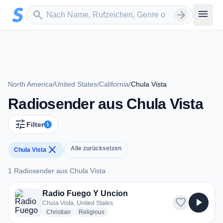
Zum Hauptinhalt springen
Sender suchen
menu
search
arrow_forward
North America
/
United States
/
California
/
Chula Vista
Radiosender aus Chula Vista
tune
Filter
1
close
Alle zurücksetzen
Chula Vista
1 Radiosender aus Chula Vista
1 Radiosender aus Chula Vista
Radio Fuego Y Uncion
favorite
play_arrow
Chula Vista, United States
radio stations
radio stations
Christian
Religious