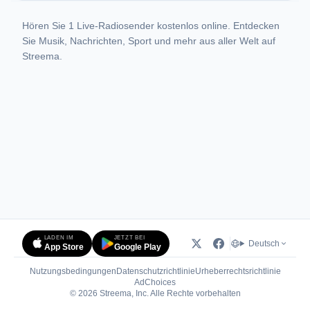
Hören Sie 1 Live-Radiosender kostenlos online. Entdecken
Sie Musik, Nachrichten, Sport und mehr aus aller Welt auf
Streema.
LADEN IM
JETZT BEI
Deutsch
App Store
Google Play
Nutzungsbedingungen
Datenschutzrichtlinie
Urheberrechtsrichtlinie
(öffnet in neuem Tab)
AdChoices
© 2026 Streema, Inc. Alle Rechte vorbehalten