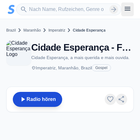
Zum Hauptinhalt springen
Sender suchen
menu
search
arrow_forward
chevron_right
chevron_right
chevron_right
Brazil
Maranhão
Imperatriz
Cidade Esperança
Cidade Esperança - FM 106.9 - Imperatriz
Cidade Esperança, a mais querida e mais ouvida.
place
Imperatriz, Maranhão, Brazil
Gospel
play_arrow
favorite
share
Radio hören