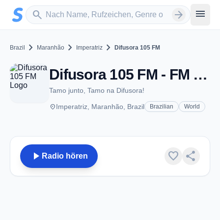
Zum Hauptinhalt springen
Sender suchen
menu
search
arrow_forward
chevron_right
chevron_right
chevron_right
Brazil
Maranhão
Imperatriz
Difusora 105 FM
Difusora 105 FM - FM 105.1 - Imperatriz
Tamo junto, Tamo na Difusora!
place
Imperatriz, Maranhão, Brazil
Brazilian
World
play_arrow
favorite
share
Radio hören